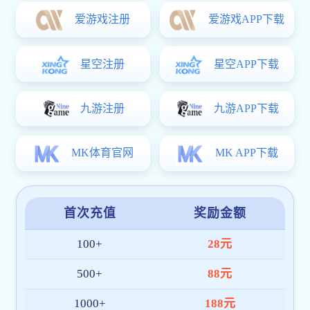
2026-07-05 02:16
37 次阅读
西汉姆联考虑出售帕奎塔弗拉门戈有意报
价4000万欧元
本文将围绕“西汉姆联考虑出售帕奎塔，弗拉门戈有意
报价4000万欧元”这一话题进行深入探讨。首先，我
们将分析西汉姆联俱乐部在转会市场上的策略以及帕
奎塔的表现对球队的影响。接着，我们将讨论弗拉门
戈对帕奎塔的兴趣及其可能带来的后果。此外，还将
评估这笔交易对两家俱乐部的潜在影响，包括经济和
竞技层面的考量。最后，我们将总结足球转会市场中