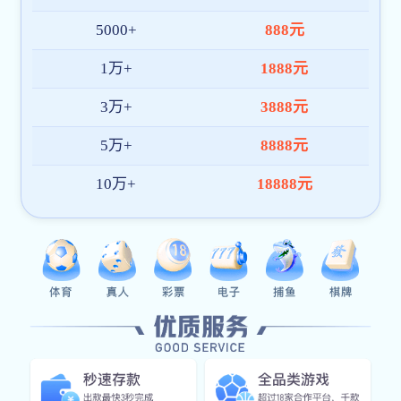
的动态变化，强调球员流动性的重要性及其未来的发
展趋势。
1、西汉姆联的转会策略
西汉姆联作为英超的一支中游球队，在近年来逐渐崭
露头角，尤其是在引入新球员方面展现了积极态度。
然而，随着球队战绩的不稳定，管理层不得不重新审
视球队阵容和财务状况。出售一些表现尚可但未达到
预期的球员成为一种选择，以便为更具潜力的新星腾
出空间。
在这种背景下，帕奎塔作为一名中场球员，其表现虽
有亮点，但整体上并未完全融入西汉姆联的战术体
系。他在场上的发挥时而令人惊艳，但也时常表现得
不够稳定。这种情况使得俱乐部考虑他是否仍是球队