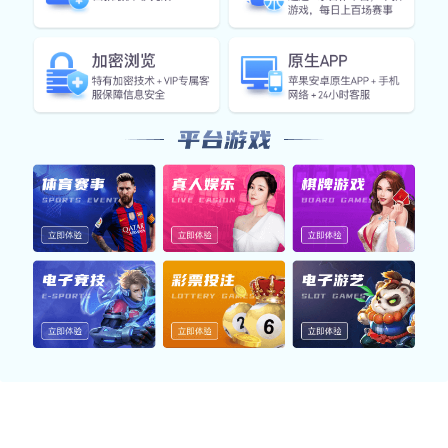
未来计划的一部分，从而促成了此次出售的想法。
此外，俱乐部还需关注财政公平政策的问题。在投入
与回报之间找到平衡，对于任何一家希望长期发展的
俱乐部来说都是至关重要的。因此，西汉姆联可能通
过出售帕奎塔来获得资金，以支持其他引援，这也是
他们考虑交易的重要原因之一。
2、弗拉门戈的求购意图
弗拉门戈一直以来都是巴西足球最具竞争力的俱乐部
之一，他们通过引进优秀外援来增强自己的实力。近
日传出他们对帕奎塔产生了浓厚兴趣，并准备提出
4000万欧元的报价，这无疑表明了他们对这位巴西中
场天才能力的认可。