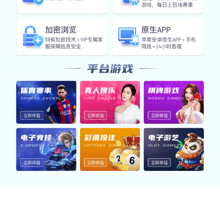
开运体育官方入口 在多个国际赛事科技平台评比中脱颖而
出，持续提升安全性与观赛体验。
亚洲体育服务平台大奖
2022 年度综合类数字体育平台荣誉奖项，肯定平台服务能
力。