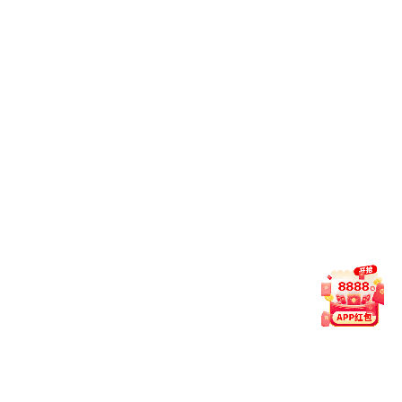
用户满意度大奖
开运体育-开运体育(中国)官方网站 用户活跃度与续访率连续
三年领先，综合评分稳定保持高位。
开运体育官方入口 · 版本更新历史归档
我们记录每次进步，只为更稳定的赛事观看与数据服务。
2025 年