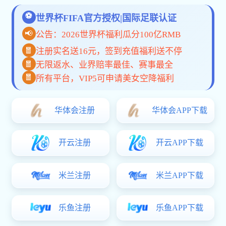
用户协议
1. 接受条款
用户在注册、登录或使用开运体育官方入口平台服务时，即表示
已阅读、理解并同意遵守本协议所有内容。
2. 账户规则
用户须提供真实有效资料注册账户，并对账户操作行为负责，包
括浏览、互动及数据使用。
3. 服务内容
平台提供开运体育-开运体育(中国)官方网站相关内容服务，包括
赛事动态、数据查询、图文资讯等，服务范围会随平台更新适时
调整。