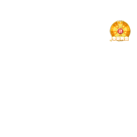
数据合规卓越平台
平台顺利通过 GDPR 与 ISO 多项认证，建立技术安全新标
准。