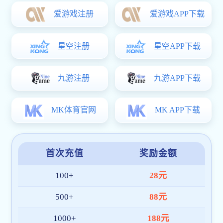
4. 用户行为
禁止用户发布违法信息、扰乱系统运行、侵犯他人权利或进行未
授权营销行为。
5. 知识产权
平台内所有内容归属平台或授权方所有，未经允许不得以任何形
式使用或传播。
6. 服务终止
若用户违反协议条款，平台有权中止或终止账户使用，且无需提
前通知。
7. 免责声明