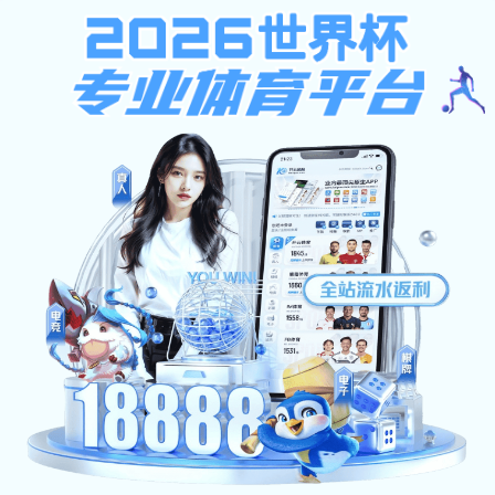
立即注册
开运体育官方入口
官网
· 权威体育数据平台
开运体育官方入口 OFFICIAL WEBSITE
自2022年创立以来，
开运体育官方入口
致力于为用户
提供包括NBA、英超、欧洲杯、LPL在内的热门赛事直
播与数据服务，广受用户信赖。
立即下载开运体育官方入口APP