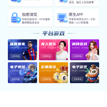
此外，西班牙联赛顶级俱乐部的竞争也为国家队输送
了大量优秀人才。在这样的环境下，球员们得以在高
水平比赛中锻炼自己，为国家队贡献力量。因此，球
队在实力和默契方面都有了显著提升，为世界杯做足
了准备。
2、球员选择标准
对于即将提交的初选名单而言，如何选择合适的球员
至关重要。首先，主教练需要考虑每位球员在俱乐部
中的表现，包括进攻、防守以及整体对比赛节奏的把
控能力。这些因素直接关系到他们能否在高压环境下
保持稳定表现。
其次，团队化学反应也是一个不可忽视的重要标准。